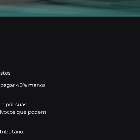
stos
m pagar 40% menos
umprir suas
quívocos que podem
ributário.